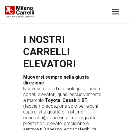
I NOSTRI
CARRELLI
ELEVATORI
Muoversi sempre nella giusta
direzione
Nuovi
,
usati
o ad uso
noleggio
, i nostri
carrelli elevatori, quasi esclusivamente
a marchio
Toyota
,
Cesab
o
BT
(facciamo eccezione solo per alcuni
usati di alta qualità e in ottime
condizioni), sono sinonimo di qualità,
prestazioni elevate, precisione e,
sempre più spesso, ecosostenibilità.