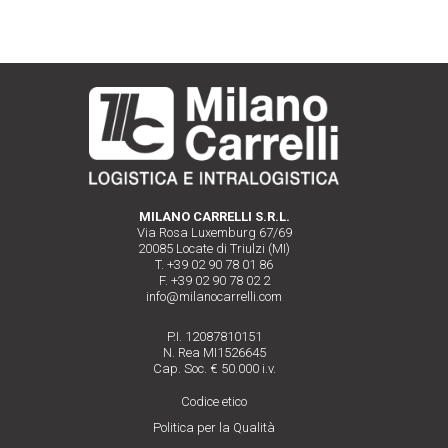
MILANO CARRELLI S.R.L.
Via Rosa Luxemburg 67/69
20085 Locate di Triulzi (MI)
T. +39 02 90 78 01 86
F. +39 02 90 78 02 2
info@milanocarrelli.com
P.I. 12087810151
N. Rea MI1526645
Cap. Soc. € 50.000 i.v.
Codice etico
Politica per la Qualità