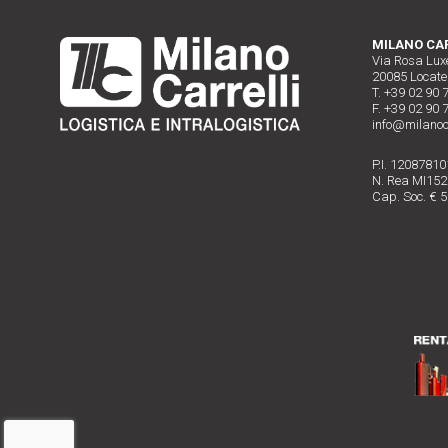
MILANO CARR
Via Rosa Lu
20085 Locate 
T. +39 02 90 
F. +39 02 90 
info@milanoc
P.I. 1208781
N. Rea MI15
Cap. Soc. € 50