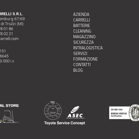
AZIENDA
ELLI S.R.L.
xemburg 67/69
CARRELLI
di Triulzi (MI)
BATTERIE
78 01 86
CLEANING
78 02 21
MAGAZZINO
arrelli.com
SICUREZZA
INTRALOGISTICA
0151
SERVIZI
26645
FORMAZIONE
.000 i.v.
CONTATTI
BLOG