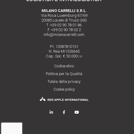
MILANO CARRELLI S.R.L.
Via Rosa Luxemburg 67/69
20085 Locate di Triulzi (MI)
T. +39 02 90 78 01 86
F. +39 02 90 78 02 2
info@milanocarrelli.com
P.I. 12087810151
N. Rea MI1526645
Cap. Soc. € 50.000 i.v.
Codice etico
Politica per la Qualità
Tutela della privacy
Cookie policy