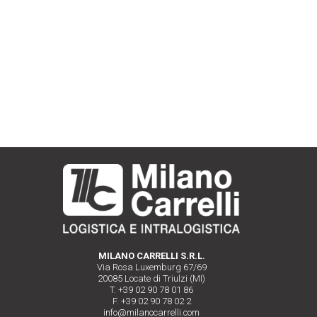
MILANO CARRELLI S.R.L.
Via Rosa Luxemburg 67/69
20085 Locate di Triulzi (MI)
T. +39 02 90 78 01 86
F. +39 02 90 78 02 2
info@milanocarrelli.com