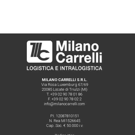
MILANO CARRELLI S.R.L.
Via Rosa Luxemburg 67/69
20085 Locate di Triulzi (MI)
T. +39 02 90 78 01 86
F. +39 02 90 78 02 2
info@milanocarrelli.com
P.I. 12087810151
N. Rea MI1526645
Cap. Soc. € 50.000 i.v.